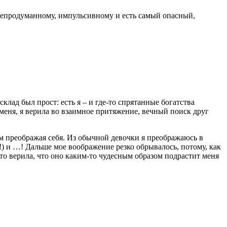
непродуманному, импульсивному и есть самый опасный,
клад был прост: есть я – и где-то спрятанные богатства
 меня, я верила во взаимное притяжение, вечный поиск друг
м преображая себя. Из обычной девочки я преображаюсь в
!) и …! Дальше мое воображение резко обрывалось, потому, как
ято верила, что оно каким-то чудесным образом подрастит меня