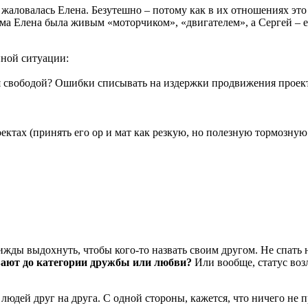
 жаловалась Елена. Безутешно – потому как в их отношениях эт
ама Елена была живым «моторчиком», «двигателем», а Сергей – 
нной ситуации:
ься свободой? Ошибки списывать на издержки продвижения проек
ектах (принять его ор и мат как резкую, но полезную тормозную
жды выдохнуть, чтобы кого-то назвать своим другом. Не спать н
ивают до категории дружбы или любви?
Или вообще, статус во
людей друг на друга. С одной стороны, кажется, что ничего не 