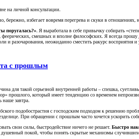
не на личной консультации.
о, бережно, избегает вовремя перегрева и скуки в отношениях,
ты поругалась?»
. Я выработала в себе привычку собирать «сте
, феерических, смешных и вполне философских. Я всегда прошу
оли и разочарования, неожиданно сместить ракурс восприятия и 
бота с прошлым
ичина для такой серьезной внутренней работы – спешка, суетл
р» прошлого, который имеет тенденцию со временем непроизволь
 наше завтра.
абского подобострастия с господским подходом к решению пробл
делице. При обращении с прошлым часто хочется ускорить событи
овать свои силы, быстродействие ничего не решает.
Быстро нако
 душевный покой, чтобы понять скрытые механизмы случившихся