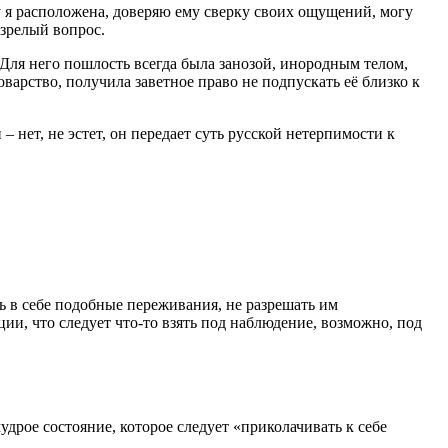
у я расположена, доверяю ему сверку своих ощущений, могу
езрелый вопрос.
 Для него пошлость всегда была занозой, инородным телом,
оварство, получила заветное право не подпускать её близко к
 нет, не эстет, он передает суть русской нетерпимости к
ть в себе подобные переживания, не разрешать им
ии, что следует что-то взять под наблюдение, возможно, под
дрое состояние, которое следует «приколачивать к себе