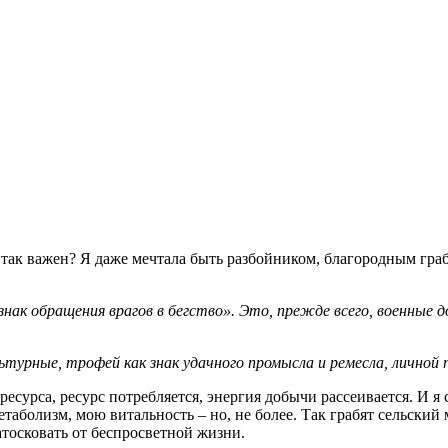
так важен? Я даже мечтала быть разбойником, благородным граб
 знак обращения врагов в бегство». Это, прежде всего, военные 
турные, трофей как знак удачного промысла и ремесла, личной 
есурса, ресурс потребляется, энергия добычи рассеивается. И я с
таболизм, мою витальность – но, не более. Так грабят сельский
атосковать от беспросветной жизни.