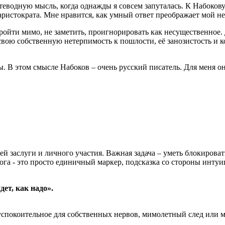
утеводную мысль, когда однажды я совсем запуталась. К Набоков
 аристократа. Мне нравится, как умный ответ преображает мой н
пройти мимо, не заметить, проигнорировать как несущественное.
 свою собственную нетерпимость к пошлости, её занозистость и к
 В этом смысле Набоков – очень русский писатель. Для меня он –
ей заслуги и личного участия. Важная задача – уметь блокирова
га - это просто единичный маркер, подсказка со стороны интуиц
ет, как надо».
спокоительное для собственных нервов, мимолетный след или му