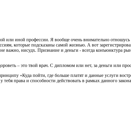
й или иной профессии. Я вообще очень внимательно отношусь к
ссиям, которые подсказаны самой жизнью. А вот зарегистриров
не важно, нисудх. Признание и деньги - всегда конъюнктура рын
роветь – это твой врач. С дипломом или нет, за деньги или прос
принципу «Куда пойти, где больше платят и данные услуги востр
и у тебя права и способности действовать в рамках данного закон