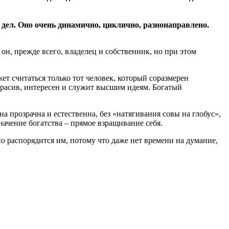
х дел. Оно очень динамично, циклично, разнонаправлено.
 он, прежде всего, владелец и собственник, но при этом
т считаться только тот человек, который соразмерен
красив, интересен и служит высшим идеям. Богатый
 прозрачна и естественна, без «натягивания совы на глобус»,
значение богатства – прямое взращивание себя.
но распорядится им, потому что даже нет времени на думание,