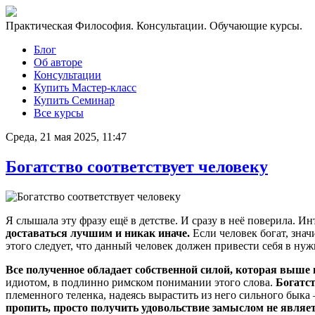
Практическая Философия. Консультации. Обучающие курсы.
Блог
Об авторе
Консультации
Купить Мастер-класс
Купить Семинар
Все курсы
Среда, 21 мая 2025, 11:47
Богатство соответствует человеку
Я слышала эту фразу ещё в детстве. И сразу в неё поверила. И
доставаться лучшим и никак иначе.
Если человек богат, знач
этого следует, что данный человек должен привести себя в ну
Все полученное обладает собственной силой, которая выше 
идиотом, в подлинно римском понимании этого слова.
Богатст
племенного теленка, надеясь вырастить из него сильного быка
пропить, просто получить удовольствие замыслом не являет