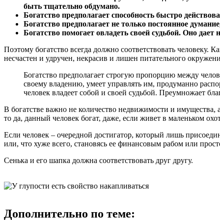
быть тщательно обдумано.
Богатство предполагает способность быстро действова
Богатство предполагает не только постоянное думание
Богатство помогает овладеть своей судьбой. Оно дает
Поэтому богатство всегда должно соответствовать человеку. Ка
несчастен и удручен, некрасив и лишен питательного окружени
Богатство предполагает строгую пропорцию между челове
своему владению, умеет управлять им, продуманно распо
человек владеет собой и своей судьбой. Преумножает бла
В богатстве важно не количество недвижимости и имущества, а 
то да, данный человек богат, даже, если живет в маленьком ох
Если человек – очередной достигатор, который лишь присоедин
или, что хуже всего, становясь ее финансовым рабом или просто
Сенька и его шапка должна соответствовать друг другу.
Дополнительно по теме: