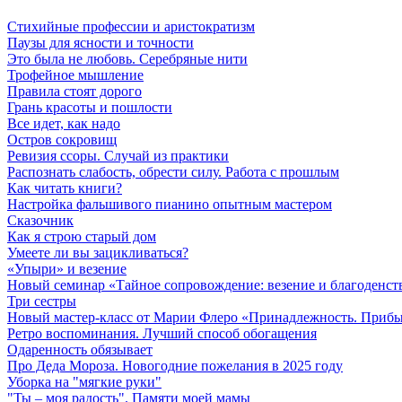
Стихийные профессии и аристократизм
Паузы для ясности и точности
Это была не любовь. Серебряные нити
Трофейное мышление
Правила стоят дорого
Грань красоты и пошлости
Все идет, как надо
Остров сокровищ
Ревизия ссоры. Случай из практики
Распознать слабость, обрести силу. Работа с прошлым
Как читать книги?
Настройка фальшивого пианино опытным мастером
Сказочник
Как я строю старый дом
Умеете ли вы зацикливаться?
«Упыри» и везение
Новый семинар «Тайное сопровождение: везение и благоденст
Три сестры
Новый мастер-класс от Марии Флеро «Принадлежность. Прибыл
Ретро воспоминания. Лучший способ обогащения
Одаренность обязывает
Про Деда Мороза. Новогодние пожелания в 2025 году
Уборка на "мягкие руки"
"Ты – моя радость". Памяти моей мамы