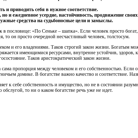
ть и приводить себя в нужное соответствие.
, но и ежедневное усердие, настойчивость, продвижение свои
 нужные средства на судьбоносные цели и замыслы.
к в пословице: «По Сеньке – шапка». Если человек просто богат,
я, то он просто очередной несчастливый человек, толстосум.
ком и его владениями. Таков строгий закон жизни. Богатым може
ряжается имеющимися ресурсами, внутренне устойчив, здоров, 
госостояние. Таков аристократический закон жизни.
сама пропорция между человеком и его собственностью. Если она
отничьем домике. В богатстве важно качество и соответствие. На
яет к себе собственность и имущество, но не в состоянии разум
 обслугой, то ни о каком богатстве речь уже не идет.