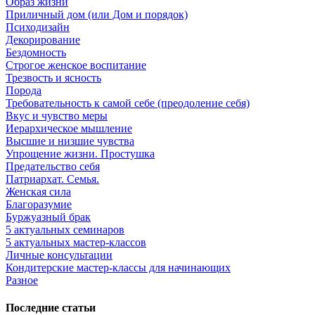
Образ жизни
Приличный дом (или Дом и порядок)
Психодизайн
Декорирование
Бездомность
Строгое женское воспитание
Трезвость и ясность
Порода
Требовательность к самой себе (преодоление себя)
Вкус и чувство меры
Иерархическое мышление
Высшие и низшие чувства
Упрощение жизни. Простушка
Предательство себя
Патриархат. Семья.
Женская сила
Благоразумие
Буржуазный брак
5 актуальных семинаров
5 актуальных мастер-классов
Личные консультации
Кондитерские мастер-классы для начинающих
Разное
Последние статьи