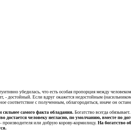
нтуитивно убедилась, что есть особая пропорция между человеком
ит, - достойный. Если вдруг окажется недостойным (насильником,
жное соответствие с полученным, облагородиться, иначе он оста
и сильнее самого факта обладания.
Богатство всегда обязывает.
во достается человеку негласно, по умолчанию, вместе по д
 – производителя или добрую корову-кормилицу.
На богатство о
ся.