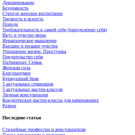
Декорирование
Бездомность
Строгое женское воспитание
Трезвость и ясность
Порода
Требовательность к самой себе (преодоление себя)
Вкус и чувство меры
Иерархическое мышление
Высшие и низшие чувства
Упрощение жизни. Простушка
Предательство себя
Патриархат. Семья.
Женская сила
Благоразумие
Буржуазный брак
5 актуальных семинаров
5 актуальных мастер-классов
Личные консультации
Кондитерские мастер-классы для начинающих
Разное
Последние статьи
Стихийные профессии и аристократизм
Паузы для ясности и точности