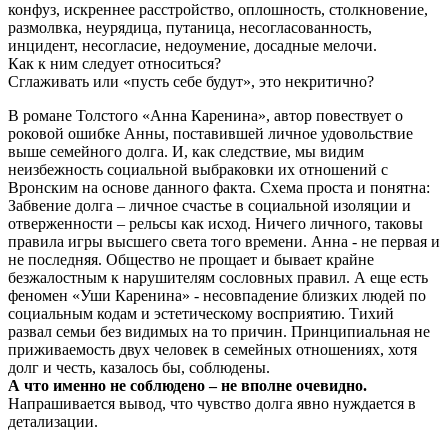
конфуз, искреннее расстройство, оплошность, столкновение,
размолвка, неурядица, путаница, несогласованность,
инцидент, несогласие, недоумение, досадные мелочи.
Как к ним следует относиться?
Сглаживать или «пусть себе будут», это некритично?
В романе Толстого «Анна Каренина», автор повествует о
роковой ошибке Анны, поставившей личное удовольствие
выше семейного долга. И, как следствие, мы видим
неизбежность социальной выбраковки их отношений с
Вронским на основе данного факта. Схема проста и понятна:
Забвение долга – личное счастье в социальной изоляции и
отверженности – рельсы как исход. Ничего личного, таковы
правила игры высшего света того времени. Анна - не первая и
не последняя. Общество не прощает и бывает крайне
безжалостным к нарушителям сословных правил. А еще есть
феномен «Уши Каренина» - несовпадение близких людей по
социальным кодам и эстетическому восприятию. Тихий
развал семьи без видимых на то причин. Принципиальная не
приживаемость двух человек в семейных отношениях, хотя
долг и честь, казалось бы, соблюдены.
А что именно не соблюдено – не вполне очевидно.
Напрашивается вывод, что чувство долга явно нуждается в
детализации.