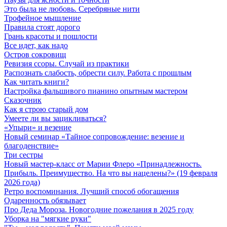
Это была не любовь. Серебряные нити
Трофейное мышление
Правила стоят дорого
Грань красоты и пошлости
Все идет, как надо
Остров сокровищ
Ревизия ссоры. Случай из практики
Распознать слабость, обрести силу. Работа с прошлым
Как читать книги?
Настройка фальшивого пианино опытным мастером
Сказочник
Как я строю старый дом
Умеете ли вы зацикливаться?
«Упыри» и везение
Новый семинар «Тайное сопровождение: везение и
благоденствие»
Три сестры
Новый мастер-класс от Марии Флеро «Принадлежность.
Прибыль. Преимущество. На что вы нацелены?» (19 февраля
2026 года)
Ретро воспоминания. Лучший способ обогащения
Одаренность обязывает
Про Деда Мороза. Новогодние пожелания в 2025 году
Уборка на "мягкие руки"