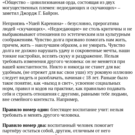
«Общество – цивилизованная орда, состоящая из двух
могущественных племен: недоедающих и скучающих» –
заметил Джордж Г. Байрон.
Неприязнь «Ушей Каренина» - безусловно, прерогатива
людей «скучающих». «Недоедающие» не столь критичны и не
выбраковывают отношения по эстетическим или культурным
соображениям. Чувство долга призвано помогать нам жить,
причем, жить – наилучшим образом, а не умирать. Чувство
долга не должно нарушать удачу и сокровенные мечты, наши
тонкие настройки, вселять скуку и раздражение. Нельзя
требовать изменения другого человека: он не меняется при
вашей константности. Никто и никогда не станет для вас
удобным, (не отрежет для вас свои уши) эту роковую иллюзию
следует видеть и разоблачать, начиная с 18 лет. Раньше было
такое понятие, как «выход в свет», усвоение социальных
норм, правил и кодов на практике, как правильно подавать
себя и строить отношения с другими, равными тебе людьми,
вне семейного контекста. Например,
Правило номер один:
блестящее воспитание учит: нельзя
требовать и менять другого человека.
Правило номер два:
воспитанный человек помогает
партнёру остаться собой, другим, отличным от него