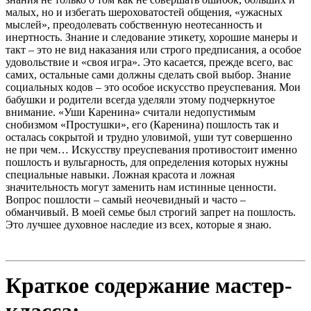
малых, но и избегать шероховатостей общения, «ужасных
мыслей», преодолевать собственную неотесанность и
инертность. Знание и следование этикету, хорошие манеры и
такт – это не вид наказания или строго предписания, а особое
удовольствие и «своя игра». Это касается, прежде всего, вас
самих, остальные сами должны сделать свой выбор. Знание
социальных кодов – это особое искусство преуспевания. Мои
бабушки и родители всегда уделяли этому подчеркнутое
внимание. «Уши Каренина» считали недопустимым
снобизмом «Простушки», его (Каренина) пошлость так и
осталась сокрытой и трудно уловимой, уши тут совершенно
не при чем… Искусству преуспевания противостоит именно
пошлость и вульгарность, для определения которых нужны
специальные навыки. Ложная красота и ложная
значительность могут заменить нам истинные ценности.
Вопрос пошлости – самый неочевидный и часто –
обманчивый. В моей семье был строгий запрет на пошлость.
Это лучшее духовное наследие из всех, которые я знаю.
Краткое содержание мастер-
класса: