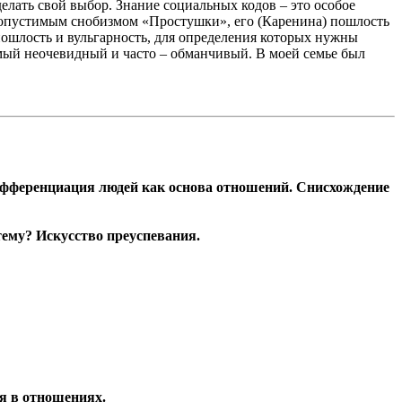
делать свой выбор. Знание социальных кодов – это особое
допустимым снобизмом «Простушки», его (Каренина) пошлость
пошлость и вульгарность, для определения которых нужны
мый неочевидный и часто – обманчивый. В моей семье был
дифференциация людей как основа отношений. Снисхождение
ему? Искусство преуспевания.
я в отношениях.