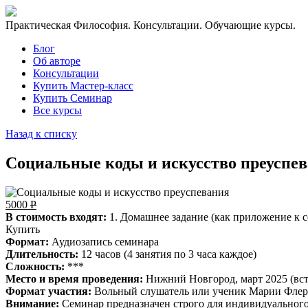
Практическая Философия. Консультации. Обучающие курсы.
Блог
Об авторе
Консультации
Купить Мастер-класс
Купить Семинар
Все курсы
Назад к списку
Социальные коды и искусство преуспе
5000
Р
В стоимость входят:
1. Домашнее задание (как приложение к 
Купить
Формат:
Аудиозапись семинара
Длительность:
12 часов (4 занятия по 3 часа каждое)
Сложность:
***
Место и время проведения:
Нижний Новгород, март 2025 (вст
Формат участия:
Вольный слушатель или ученик Марии Фле
Внимание:
Семинар предназначен строго для индивидуальног