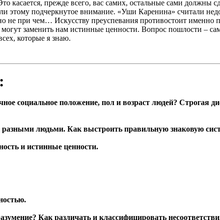
 Это касается, прежде всего, вас самих, остальные сами должны с
ляли этому подчеркнутое внимание. «Уши Каренина» считали не
нно не при чем… Искусству преуспевания противостоит именно 
 могут заменить нам истинные ценности. Вопрос пошлости – са
сех, которые я знаю.
:
чное социальное положение, пол и возраст людей? Строгая 
 разными людьми. Как выстроить правильную знаковую сист
ность и истинные ценности.
ностью.
азумение? Как различать и классифицировать несоответстви