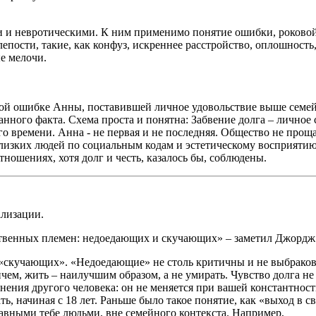
 и невротическими. К ним применимо понятие ошибки, роковой
пости, такие, как конфуз, искреннее расстройство, оплошность,
е мелочи.
вой ошибке Анны, поставившей личное удовольствие выше семейн
ного факта. Схема проста и понятна: Забвение долга – личное 
го времени. Анна - не первая и не последняя. Общество не про
лизких людей по социальным кодам и эстетическому восприятию.
ошениях, хотя долг и честь, казалось бы, соблюдены.
ализации.
ственных племен: недоедающих и скучающих» – заметил Джордж 
 «скучающих». «Недоедающие» не столь критичны и не выбрако
чем, жить – наилучшим образом, а не умирать. Чувство долга н
нения другого человека: он не меняется при вашей константности
ь, начиная с 18 лет. Раньше было такое понятие, как «выход в с
равными тебе людьми, вне семейного контекста. Например,