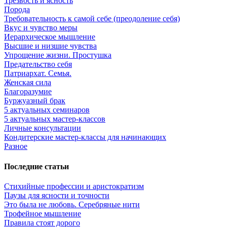
Трезвость и ясность
Порода
Требовательность к самой себе (преодоление себя)
Вкус и чувство меры
Иерархическое мышление
Высшие и низшие чувства
Упрощение жизни. Простушка
Предательство себя
Патриархат. Семья.
Женская сила
Благоразумие
Буржуазный брак
5 актуальных семинаров
5 актуальных мастер-классов
Личные консультации
Кондитерские мастер-классы для начинающих
Разное
Последние статьи
Стихийные профессии и аристократизм
Паузы для ясности и точности
Это была не любовь. Серебряные нити
Трофейное мышление
Правила стоят дорого