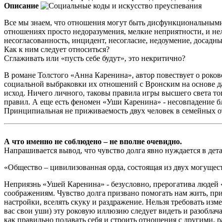
Описание
Все мы знаем, что отношения могут быть дисфункциональными
отношениях просто недоразумения, мелкие неприятности, и неле
несогласованность, инцидент, несогласие, недоумение, досадны
Как к ним следует относиться?
Сглаживать или «пусть себе будут», это некритично?
В романе Толстого «Анна Каренина», автор повествует о роко
социальной выбраковки их отношений с Вронским на основе дан
исход. Ничего личного, таковы правила игры высшего света то
правил. А еще есть феномен «Уши Каренина» - несовпадение б
Принципиальная не приживаемость двух человек в семейных отн
А что именно не соблюдено – не вполне очевидно.
Напрашивается вывод, что чувство долга явно нуждается в дет
«Общество – цивилизованная орда, состоящая из двух могуще
Неприязнь «Ушей Каренина» - безусловно, прерогатива людей
соображениям. Чувство долга призвано помогать нам жить, при
настройки, вселять скуку и раздражение. Нельзя требовать изме
вас свои уши) эту роковую иллюзию следует видеть и разоблачат
как правильно подавать себя и строить отношения с другими, 