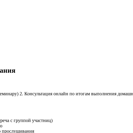
вания
семинару)
2. Консультация онлайн по итогам выполнения домашне
реча с группой участниц)
ро
о прослушивания