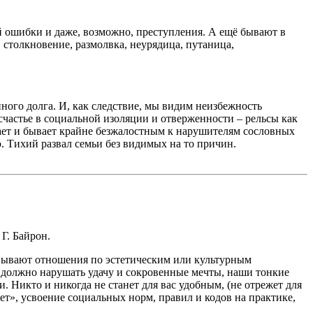
 ошибки и даже, возможно, преступления. А ещё бывают в
 столкновение, размолвка, неурядица, путаница,
ого долга. И, как следствие, мы видим неизбежность
счастье в социальной изоляции и отверженности – рельсы как
щает и бывает крайне безжалостным к нарушителям сословных
 Тихий развал семьи без видимых на то причин.
Г. Байрон.
вывают отношения по эстетическим или культурным
е должно нарушать удачу и сокровенные мечты, наши тонкие
. Никто и никогда не станет для вас удобным, (не отрежет для
вет», усвоение социальных норм, правил и кодов на практике,