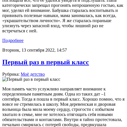
поглощала все, что её удалось увидеть и подслушать. Папа
категорически запрещал прогонять непрошенную гостью, как
мог, уделял ей внимание. Бабушка старалась воспитывать и
прививать полезные навыки, мама занималась, как всегда,
«украшательством личности». Я же старалась пораньше
улизнуть через запасной вход, чтобы лишний раз не
встречаться с ней.
Подробнее
Вторник, 13 сентября 2022, 14:57
Первый раз в первый класс
Рубрика:
Моё детство
Моя память часто услужливо направляет внимание к
определенным памятным дням. Одна из таких дат –1
сентября. Тогда я пошла в первый класс. Хорошо помню, что я
вовсе не стремилась в школу. Моя деревенская и дворовая
вольница была мила моему сердцу, строгости с избытком
хватало в семье, мне не хотелось отягощать себя новыми
обязательствами и контактами. Внутри я тайно протестовала,
печально смирялась с потерей свободы, предвкушала