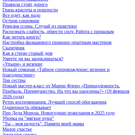
Правила стоят дорого
Грань красоты и пошлости
Все идет, как надо
Остров сокровищ
Ревизия ссоры. Случай из практики
Распознать слабость, обрести силу. Работа с прошлым
Как читать книги?
Настройка фальшивого пианино опытным мастером
Сказочник
Как я строю старый дом
Умеете ли вы зацикливаться?
«Упыри» и везение
Новый семинар «Тайное сопровождение: везение и
благоденствие»
Три сестры
Новый мастер-класс от Марии Флеро «Принадлежность.
Прибыль. Преимущество. На что вы нацелены?» (19 февраля
2026 года)
Ретро воспоминания. Лучший способ обогащения
Одаренность обязывает
Про Деда Мороза. Новогодние пожелания в 2025 году
Уборка на "мягкие руки"
"Ты – моя радость". Памяти моей мамы
Малое счастье
Закрытие сезона