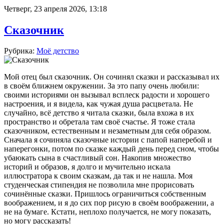
Четверг, 23 апреля 2026, 13:18
Сказочник
Рубрика:
Моё детство
Мой отец был сказочник. Он сочинял сказки и рассказывал их
в своём ближнем окружении. За это папу очень любили:
своими историями он вызывал всплеск радости и хорошего
настроения, и я видела, как чужая душа расцветала. Не
случайно, всё детство я читала сказки, была вхожа в их
пространство и обретала там своё счастье. Я тоже стала
сказочником, естественным и незаметным для себя образом.
Сначала я сочиняла сказочные истории с папой наперебой и
наперегонки, потом по сказке каждый день перед сном, чтобы
убаюкать сына в счастливый сон. Накопив множество
историй и образов, я долго и мучительно искала
иллюстратора к своим сказкам, да так и не нашла. Моя
студенческая стипендия не позволила мне прорисовать
сочинённые сказки. Пришлось ограничиться собственным
воображением, и я до сих пор рисую в своём воображении, а
не на бумаге. Кстати, неплохо получается, не могу показать,
но могу рассказать!