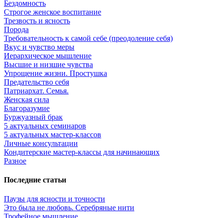
Бездомность
Строгое женское воспитание
Трезвость и ясность
Порода
Требовательность к самой себе (преодоление себя)
Вкус и чувство меры
Иерархическое мышление
Высшие и низшие чувства
Упрощение жизни. Простушка
Предательство себя
Патриархат. Семья.
Женская сила
Благоразумие
Буржуазный брак
5 актуальных семинаров
5 актуальных мастер-классов
Личные консультации
Кондитерские мастер-классы для начинающих
Разное
Последние статьи
Паузы для ясности и точности
Это была не любовь. Серебряные нити
Трофейное мышление