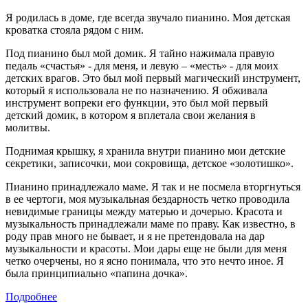
Я родилась в доме, где всегда звучало пианино. Моя детская
кроватка стояла рядом с ним.
Под пианино был мой домик. Я тайно нажимала правую
педаль «счастья» - для меня, и левую – «месть» - для моих
детских врагов. Это был мой первый магический инструмент,
который я использовала не по назначению. Я обживала
инструмент вопреки его функции, это был мой первый
детский домик, в котором я вплетала свои желания в
молитвы.
Поднимая крышку, я хранила внутри пианино мои детские
секретики, записочки, мои сокровища, детское «золотишко».
Пианино принадлежало маме. Я так и не посмела вторгнуться
в ее чертоги, моя музыкальная бездарность четко проводила
невидимые границы между матерью и дочерью. Красота и
музыкальность принадлежали маме по праву. Как известно, в
роду прав много не бывает, и я не претендовала на дар
музыкальности и красоты. Мои дары еще не были для меня
четко очерчены, но я ясно понимала, что это нечто иное. Я
была принципиально «папина дочка».
Подробнее