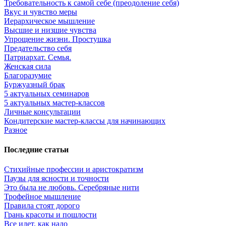
Требовательность к самой себе (преодоление себя)
Вкус и чувство меры
Иерархическое мышление
Высшие и низшие чувства
Упрощение жизни. Простушка
Предательство себя
Патриархат. Семья.
Женская сила
Благоразумие
Буржуазный брак
5 актуальных семинаров
5 актуальных мастер-классов
Личные консультации
Кондитерские мастер-классы для начинающих
Разное
Последние статьи
Стихийные профессии и аристократизм
Паузы для ясности и точности
Это была не любовь. Серебряные нити
Трофейное мышление
Правила стоят дорого
Грань красоты и пошлости
Все идет, как надо