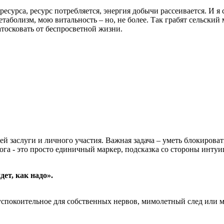
есурса, ресурс потребляется, энергия добычи рассеивается. И я с
таболизм, мою витальность – но, не более. Так грабят сельский
атосковать от беспросветной жизни.
ей заслуги и личного участия. Важная задача – уметь блокирова
га - это просто единичный маркер, подсказка со стороны интуиц
ет, как надо».
спокоительное для собственных нервов, мимолетный след или му