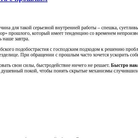
ичина для такой серьезной внутренней работы – спешка, суетл
р» прошлого, который имеет тенденцию со временем непроизволь
 наше завтра.
абского подобострастия с господским подходом к решению пробл
делице. При обращении с прошлым часто хочется ускорить событи
овать свои силы, быстродействие ничего не решает.
Быстро нако
 душевный покой, чтобы понять скрытые механизмы случившихся