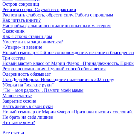
Остров сокровищ
Ревизия ссоры. Случай из практики
Распознать слабость, обрести силу. Работа с прошлым
Как читать книги?
Настройка фальшивого пианино опытным мастером
Сказочник
Как я строю старый дом
Умеете ли вы зацикливаться?
«Упыри» и везение
Новый семинар «Тайное сопровождение: везение и благоденст
Три сестры
Новый мастер-класс от Марии Флеро «Принадлежность. Прибыл
Ретро воспоминания. Лучший способ обогащения
Одаренность обязывает
Про Деда Мороза. Новогодние пожелания в 2025 году
Уборка на "мягкие руки"
"Ты – моя радость". Памяти моей мамы
Малое счастье
Закрытие сезона
Взять жизнь в свои руки
Новый семинар от Марии Флеро «Признаки высших сословий. А
Не брать на себя лишнее
Что такое ярмо?
Все статьи