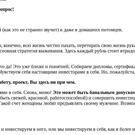
опрос!
й (как это не странно звучит) и даже в домашних питомцев.
, конечно, всю жизнь честно пахать, перетирать свою жизнь рук
сновная стратегия выживания. Здесь каждый рубль стоит втридор
 это да! Это уже ближе и понятней. Собираем дипломы, сертифи
 Чувствуем себя настоящими инвесторами в себя. Но, пожалуйста
аботу, проект. Вы здесь ни при чем.
ями в себя. Снова, мимо!
Это может быть банальным допуском 
е (быть свежей, красивой, работоспособной) и совершить инвест
е. Такой счет женщины любят предъявлять своему мужчине. Возмож
и инвестируем в него, или мы инвестируем в себя, как в более