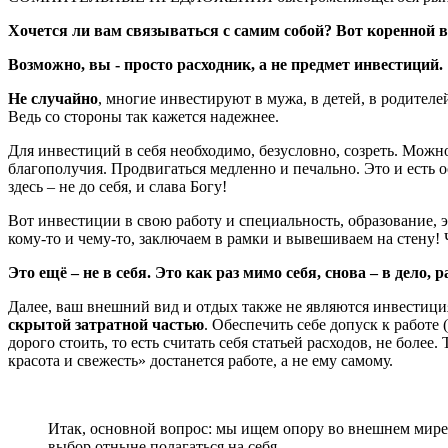
Хочется ли вам связываться с самим собой? Вот коренной в
Возможно, вы - просто расходник, а не предмет инвестиций.
Не случайно
, многие инвестируют в мужа, в детей, в родителе
Ведь со стороны так кажется надежнее.
Для инвестиций в себя необходимо, безусловно, созреть. Можно
благополучия. Продвигаться медленно и печально. Это и есть о
здесь – не до себя, и слава Богу!
Вот инвестиции в свою работу и специальность, образование,
кому-то и чему-то, заключаем в рамки и вывешиваем на стену!
Это ещё – не в себя. Это как раз мимо себя, снова – в дело, р
Далее, ваш внешний вид и отдых также не являются инвестици
скрытой затратной частью
. Обеспечить себе допуск к работ
дорого стоить, то есть считать себя статьей расходов, не боле
красота и свежесть» достанется работе, а не ему самому.
Итак, основной вопрос: мы ищем опору во внешнем мире 
выбор отныне полагаться на себя.