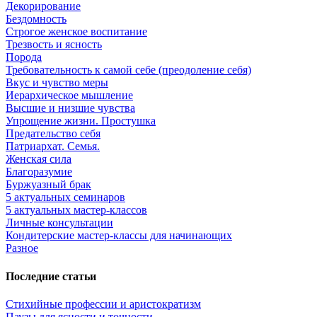
Декорирование
Бездомность
Строгое женское воспитание
Трезвость и ясность
Порода
Требовательность к самой себе (преодоление себя)
Вкус и чувство меры
Иерархическое мышление
Высшие и низшие чувства
Упрощение жизни. Простушка
Предательство себя
Патриархат. Семья.
Женская сила
Благоразумие
Буржуазный брак
5 актуальных семинаров
5 актуальных мастер-классов
Личные консультации
Кондитерские мастер-классы для начинающих
Разное
Последние статьи
Стихийные профессии и аристократизм
Паузы для ясности и точности