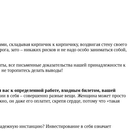
ами, складывая кирпичик к кирпичику, воздвигая стену своего
ога, зато – никаких рисков и не надо особо заниматься собой,
каты, все письменные доказательства нашей принадлежности к
, не торопитесь делать выводы!
вас к определенной работе, входным билетом, вашей
иции в себя – совершенно разные вещи. Женщина может просто
но, он даже его оплатит, скрепя сердце, потому что «такая
 надежную инстанцию? Инвестирование в себя означает