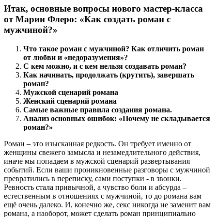
Итак, основные вопросы нового мастер-класса
от Марии Флеро: «Как создать роман с
мужчиной?»
Что такое роман с мужчиной? Как отличить роман
от любви и «недоразумения»?
С кем можно, и с кем нельзя создавать роман?
Как начинать, продолжать (крутить), завершать
роман?
Мужской сценарий романа
Женский сценарий романа
Самые важные правила создания романа.
Анализ основных ошибок: «Почему не складывается
роман?»
Роман – это изысканная редкость. Он требует именно от
женщины свежего замысла и незамедлительного действия,
иначе мы попадаем в мужской сценарий развертывания
событий. Если ваши проникновенные разговоры с мужчиной
превратились в переписку, сами поступки - в звонки.
Ревность стала привычной, а чувство боли и абсурда –
естественным в отношениях с мужчиной, то до романа вам
ещё очень далеко. И, конечно же, секс никогда не заменит вам
романа, а наоборот, может сделать роман принципиально