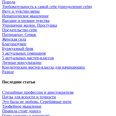
Порода
Требовательность к самой себе (преодоление себя)
Вкус и чувство меры
Иерархическое мышление
Высшие и низшие чувства
Упрощение жизни. Простушка
Предательство себя
Патриархат. Семья.
Женская сила
Благоразумие
Буржуазный брак
5 актуальных семинаров
5 актуальных мастер-классов
Личные консультации
Кондитерские мастер-классы для начинающих
Разное
Последние статьи
Стихийные профессии и аристократизм
Паузы для ясности и точности
Это была не любовь. Серебряные нити
Трофейное мышление
Правила стоят дорого
Грань красоты и пошлости