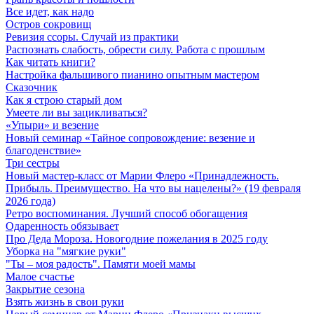
Все идет, как надо
Остров сокровищ
Ревизия ссоры. Случай из практики
Распознать слабость, обрести силу. Работа с прошлым
Как читать книги?
Настройка фальшивого пианино опытным мастером
Сказочник
Как я строю старый дом
Умеете ли вы зацикливаться?
«Упыри» и везение
Новый семинар «Тайное сопровождение: везение и
благоденствие»
Три сестры
Новый мастер-класс от Марии Флеро «Принадлежность.
Прибыль. Преимущество. На что вы нацелены?» (19 февраля
2026 года)
Ретро воспоминания. Лучший способ обогащения
Одаренность обязывает
Про Деда Мороза. Новогодние пожелания в 2025 году
Уборка на "мягкие руки"
"Ты – моя радость". Памяти моей мамы
Малое счастье
Закрытие сезона
Взять жизнь в свои руки