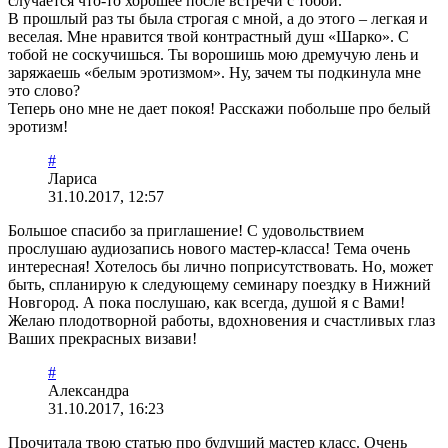
случается что-то хорошее после встречи с тобой.
В прошлый раз ты была строгая с мной, а до этого – легкая и
веселая. Мне нравится твой контрастный душ «Шарко». С
тобой не соскучишься. Ты ворошишь мою дремучую лень и
заряжаешь «белым эротизмом». Ну, зачем ты подкинула мне
это слово?
Теперь оно мне не дает покоя! Расскажи побольше про белый
эротизм!
#
Лариса
31.10.2017, 12:57
Большое спасибо за приглашение! С удовольствием
прослушаю аудиозапись нового мастер-класса! Тема очень
интересная! Хотелось бы лично поприсутствовать. Но, может
быть, спланирую к следующему семинару поездку в Нижний
Новгород. А пока послушаю, как всегда, душой я с Вами!
Желаю плодотворной работы, вдохновения и счастливых глаз
Ваших прекрасных визави!
#
Александра
31.10.2017, 16:23
Прочитала твою статью про будущий мастер класс. Очень