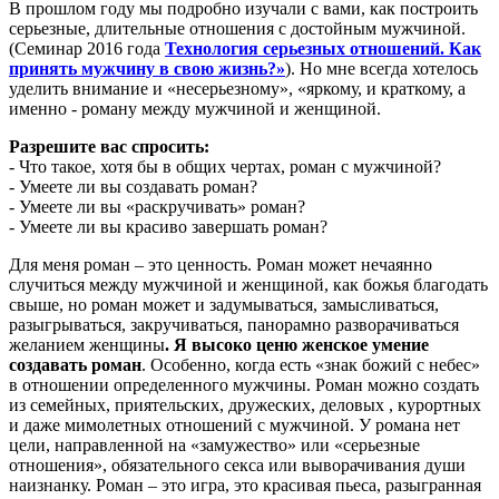
В прошлом году мы подробно изучали с вами, как построить
серьезные, длительные отношения с достойным мужчиной.
(Семинар 2016 года
Технология серьезных отношений. Как
принять мужчину в свою жизнь?»
). Но мне всегда хотелось
уделить внимание и «несерьезному», «яркому, и краткому, а
именно - роману между мужчиной и женщиной.
Разрешите вас спросить:
- Что такое, хотя бы в общих чертах, роман с мужчиной?
- Умеете ли вы создавать роман?
- Умеете ли вы «раскручивать» роман?
- Умеете ли вы красиво завершать роман?
Для меня роман – это ценность. Роман может нечаянно
случиться между мужчиной и женщиной, как божья благодать
свыше, но роман может и задумываться, замысливаться,
разыгрываться, закручиваться, панорамно разворачиваться
желанием женщины
. Я высоко ценю женское умение
создавать роман
. Особенно, когда есть «знак божий с небес»
в отношении определенного мужчины. Роман можно создать
из семейных, приятельских, дружеских, деловых , курортных
и даже мимолетных отношений с мужчиной. У романа нет
цели, направленной на «замужество» или «серьезные
отношения», обязательного секса или выворачивания души
наизнанку. Роман – это игра, это красивая пьеса, разыгранная