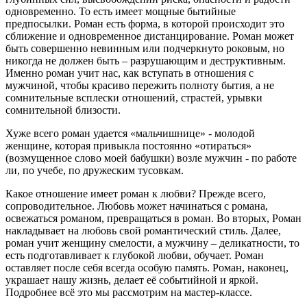
одновременно. То есть имеет мощные бытийные
предпосылки. Роман есть форма, в которой происходит это
сближение и одновременное дистанцирование. Роман может
быть совершенно невинным или подчеркнуто роковым, но
никогда не должен быть – разрушающим и деструктивным.
Именно роман учит нас, как вступать в отношения с
мужчиной, чтобы красиво пережить полноту бытия, а не
сомнительные всплески отношений, страстей, урывки
сомнительной близости.
Хуже всего роман удается «мальчишнице» - молодой
женщине, которая привыкла постоянно «отираться»
(возмущенное слово моей бабушки) возле мужчин - по работе
ли, по учебе, по дружеским тусовкам.
Какое отношение имеет роман к любви? Прежде всего,
сопроводительное. Любовь может начинаться с романа,
освежаться романом, превращаться в роман. Во вторых, Роман
накладывает на любовь свой романтический стиль. Далее,
роман учит женщину смелости, а мужчину – деликатности, то
есть подготавливает к глубокой любви, обучает. Роман
оставляет после себя всегда особую память. Роман, наконец,
украшает нашу жизнь, делает её событийной и яркой.
Подробнее всё это мы рассмотрим на мастер-классе.