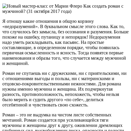
Я отношу какие отношения в общую корзину
«недоразумений». В буквальном смысле этого слова. Как то,
что случилось без замысла, без осознания и разумения. Больше
похоже на ошибку, путаницу и непорядок! Недоразумения
надо уметь раскладывать, как пасьянс. На простые
составляющие, в определенном порядке, чтобы появилась
первичная осмысленность и ясность. Тогда появятся первые
наименования и образы того, что случается между мужчиной
и женщиной.
Роман не спутаешь ни с дружескими, ни с приятельскими, ни
с отношениями выгоды и пользы, ни с материнскими и
отцовско-покровительственными нежностями. Для романа
нужны именно мужчина и женщина. Их подчеркнутая
разность, противоположность, непохожесть, чтобы нельзя
было мерить и судить другого «по себе», делиться
отсебятиной и чувствовать свою схожесть.
Роман – это не выдумка на чистом листе собственных
мечтаний. Роман создается при усиливающейся тяги
мужчины и женщины друг к другу, оживлении дремлющих
глубинных сил, высвобождении риска, опасности и радости