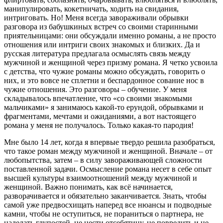
манипулировать, кокетничать, ходить на свидания,
интриговать. Но! Меня всегда завораживали обрывки
разговора из бабушкиных встреч со своими старинными
приятельницами: они обсуждали именно романы, а не просто
отношения или интриги своих знакомых и близких. Да и
русская литература предлагала осмыслять связь между
мужчиной и женщиной через призму романа. Я четко усвоила
с детства, что чужие романы можно обсуждать, говорить о
них, и это вовсе не сплетни и беспардонное сование нос в
чужие отношения. Это разговоры – обучение. У меня
складывалось впечатление, что «со своими знакомыми
мальчиками» я занимаюсь какой-то ерундой, обрывками и
фрагментами, мечтами и ожиданиями, а вот настоящего
романа у меня не получалось. Только какая-то пародия!
Мне было 14 лет, когда я впервые твердо решила разобраться,
что такое роман между мужчиной и женщиной. Вначале – от
любопытства, затем – в силу завораживающей сложности
поставленной задачи. Осмысление романа несет в себе опыт
высшей культуры взаимоотношений между мужчиной и
женщиной. Важно понимать, как всё начинается,
разворачивается и обязательно заканчивается. Знать, чтобы
самой уже предвосхищать наперед все нюансы и подводные
камни, чтобы не оступиться, не пораниться о партнера, не
наделать глупостей, не нести отсебятину, не повредить и не