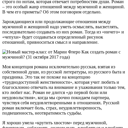
строго по нотам, которая отвечает потребностям души. Роман
– это особый жанр отношений между мужчиной и женщиной.
В чем его приметы? Об этом поговорим отдельно.
Зарождающиеся или продолжающие отношения между
мужчиной и женщиной надо уметь осмыслять, высветлять,
последовательно создавать из них роман. Тогда из «ничего» и
«чепухи» будет создаваться определенный рисунок
отношений, привноситься смысл и направление.
Моя концепция романа исключительно русская, взятая из
собственной души, из русской литературы, из русского быта и
праздника. Это так не похоже на концепцию
«труднодоступной женственности», которая учит любить и
благосклонно отвечать на внимание и ухаживания только тем,
кто любит нас. Роман не длится «до первой боли или
неудовольствия», когда мы срочно покидаем партнера,
чувствуя себя неудовлетворенными в отношениях. Русский
роман включает боль, страх, неудовлетворенность,
подвешенность, неотвратимость судьбы.
Я хорошо умела «крутить хвостом» перед мужчиной,
флиртовать, соблазнять, очаровывать, влюбляться и влюблять,