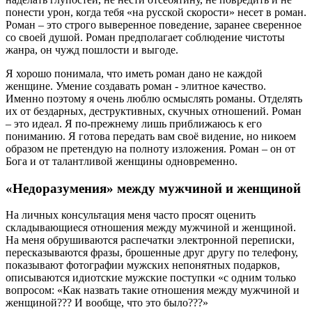
понести урон, когда тебя «на русской скорости» несет в роман.
Роман – это строго выверенное поведение, заранее сверенное
со своей душой. Роман предполагает соблюдение чистоты
жанра, он чужд пошлости и выгоде.
Я хорошо понимала, что иметь роман дано не каждой
женщине. Умение создавать роман - элитное качество.
Именно поэтому я очень люблю осмыслять романы. Отделять
их от бездарных, деструктивных, скучных отношений. Роман
– это идеал. Я по-прежнему лишь приближаюсь к его
пониманию. Я готова передать вам своё видение, но никоем
образом не претендую на полноту изложения. Роман – он от
Бога и от талантливой женщины одновременно.
«Недоразумения» между мужчиной и женщиной
На личных консультация меня часто просят оценить
складывающиеся отношения между мужчиной и женщиной.
На меня обрушиваются распечатки электронной переписки,
пересказываются фразы, брошенные друг другу по телефону,
показывают фотографии мужских непонятных подарков,
описываются идиотские мужские поступки «с одним только
вопросом: «Как назвать такие отношения между мужчиной и
женщиной??? И вообще, что это было???»