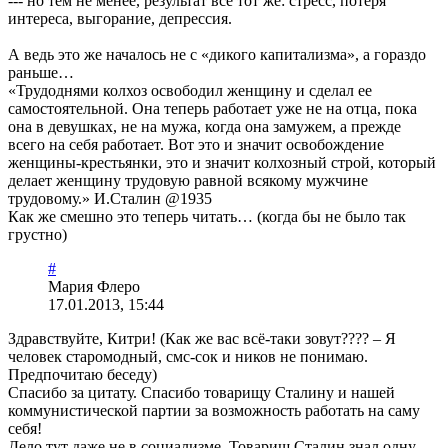
--- но тем не менее, результат всё тот же: стресс, потеря
интереса, выгорание, депрессия.
А ведь это же началось не с «дикого капитализма», а гораздо
раньше…
«Трудоднями колхоз освободил женщину и сделал ее
самостоятельной. Она теперь работает уже не на отца, пока
она в девушках, не на мужа, когда она замужем, а прежде
всего на себя работает. Вот это и значит освобождение
женщины-крестьянки, это и значит колхозный строй, который
делает женщину трудовую равной всякому мужчине
трудовому.» И.Сталин @1935
Как же смешно это теперь читать… (когда бы не было так
грустно)
#
Мария Флеро
17.01.2013, 15:44
Здравствуйте, Китри! (Как же вас всё-таки зовут???? – Я
человек старомодный, смс-сок и ников не понимаю.
Предпочитаю беседу)
Спасибо за цитату. Спасибо товарищу Сталину и нашей
коммунистической партии за возможность работать на саму
себя!
Дело тут даже не в социализме. Товарищ Сталин знал одну