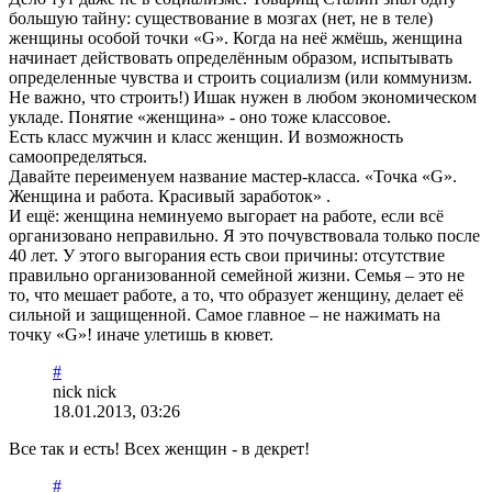
большую тайну: существование в мозгах (нет, не в теле)
женщины особой точки «G». Когда на неё жмёшь, женщина
начинает действовать определённым образом, испытывать
определенные чувства и строить социализм (или коммунизм.
Не важно, что строить!) Ишак нужен в любом экономическом
укладе. Понятие «женщина» - оно тоже классовое.
Есть класс мужчин и класс женщин. И возможность
самоопределяться.
Давайте переименуем название мастер-класса. «Точка «G».
Женщина и работа. Красивый заработок» .
И ещё: женщина неминуемо выгорает на работе, если всё
организовано неправильно. Я это почувствовала только после
40 лет. У этого выгорания есть свои причины: отсутствие
правильно организованной семейной жизни. Семья – это не
то, что мешает работе, а то, что образует женщину, делает её
сильной и защищенной. Самое главное – не нажимать на
точку «G»! иначе улетишь в кювет.
#
nick nick
18.01.2013, 03:26
Все так и есть! Всех женщин - в декрет!
#