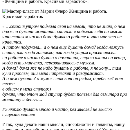
«Женщина и работа. Красивый заработок»:
« …сегодня утром поймала себя на мысли, что не знаю, о чем
должна думать женщина. сначала я поймала себя на мысли,
что слишком часто дома думаю о работе и что мне это не
нравится.
А потом подумала... а о чем еще думать дома? когда ложусь
спать, или когда готовлю, или когда утром просыпаюсь...
на работе я часто думаю о домашних, строю планы на вечер,
когда есть минутка, перезваниваюсь с мужем.
А дома? дома же не надо думать о работе, я не хочу... там
куча проблем, они меня напрягают и раздражают.
А о чем думать? о муже - так вот он рядом, о ребенке? вот
тоже...
в общем у меня ступор:)
думаю, что этот мой ступор будет полезен для семинара про
женщину и деньги...
PS люблю думать много и часто, без мыслей не мыслю
существование»
Итак, куда девать наши мысли, способности и таланты, нашу
энергию и потребность в социальных контактах? Ум, куда