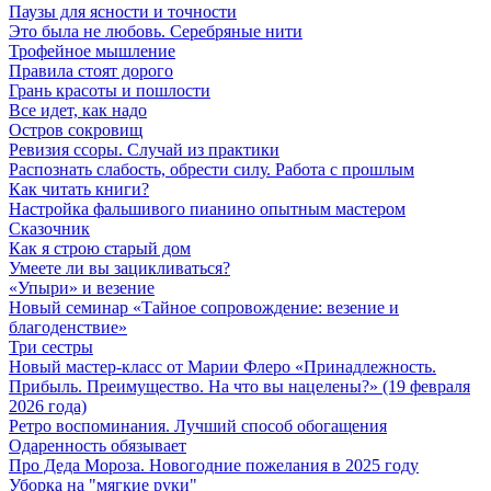
Паузы для ясности и точности
Это была не любовь. Серебряные нити
Трофейное мышление
Правила стоят дорого
Грань красоты и пошлости
Все идет, как надо
Остров сокровищ
Ревизия ссоры. Случай из практики
Распознать слабость, обрести силу. Работа с прошлым
Как читать книги?
Настройка фальшивого пианино опытным мастером
Сказочник
Как я строю старый дом
Умеете ли вы зацикливаться?
«Упыри» и везение
Новый семинар «Тайное сопровождение: везение и
благоденствие»
Три сестры
Новый мастер-класс от Марии Флеро «Принадлежность.
Прибыль. Преимущество. На что вы нацелены?» (19 февраля
2026 года)
Ретро воспоминания. Лучший способ обогащения
Одаренность обязывает
Про Деда Мороза. Новогодние пожелания в 2025 году
Уборка на "мягкие руки"