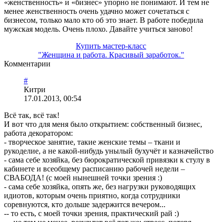
«женственность» и «бизнес» упорно не понимают. И тем не
менее женственность очень удачно может сочетаться с
бизнесом, только мало кто об это знает. В работе победила
мужская модель. Очень плохо. Давайте учиться заново!
Купить мастер-класс
"Женщина и работа. Красивый заработок."
Комментарии
#
Китри
17.01.2013, 00:54
Всё так, всё так!
И вот что для меня было открытием: собственный бизнес,
работа декоратором:
- творческое занятие, такие женские темы – ткани и
рукоделие, а не какой-нибудь унылый бухучёт и казначейство
- сама себе хозяйка, без бюрократической привязки к стулу в
кабинете и всеобщему расписанию рабочей недели –
СВАБОДА! (с моей нынешней точки зрения :)
- сама себе хозяйка, опять же, без нагрузки руководящих
идиотов, которым очень приятно, когда сотрудники
соревнуются, кто дольше задержится вечером...
-- то есть, с моей точки зрения, практический рай :)