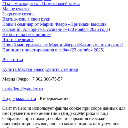
"Ты – моя радость". Памяти моей мамы
Малое счастье
Закрытие сезона
Взять жизнь в свои руки
Новый семинар от Марии Флеро «Признаки высших
сословий. Алгоритмы сознания» (20 ноября 2025 года)
Не брать на себя лишнее
Что такое ярмо?
Новый мастер-класс от Марии Флеро «Какие умения нужны?
Принцип инвестирования в себя» (23 октября 2025)
Все статьи
Купить Мастер-класс
Купить Семинар
Мария Флеро +7 902 300-75-57
mariaflero@yandex.ru
Поддержка сайта
- Кибермеханика
Cайт m-flero.ru использует файлы cookie при сборе данных для
инструментов веб-аналитики (Яндекс.Метрика и т.д.)
Собранная при помощи cookie информация не может
идентифицировать вас, однако может помочь нам улучшить