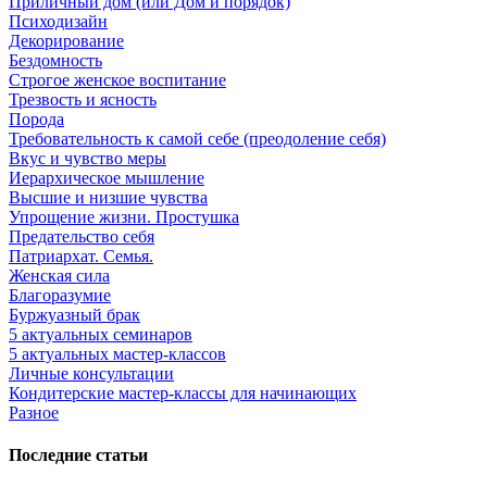
Приличный дом (или Дом и порядок)
Психодизайн
Декорирование
Бездомность
Строгое женское воспитание
Трезвость и ясность
Порода
Требовательность к самой себе (преодоление себя)
Вкус и чувство меры
Иерархическое мышление
Высшие и низшие чувства
Упрощение жизни. Простушка
Предательство себя
Патриархат. Семья.
Женская сила
Благоразумие
Буржуазный брак
5 актуальных семинаров
5 актуальных мастер-классов
Личные консультации
Кондитерские мастер-классы для начинающих
Разное
Последние статьи