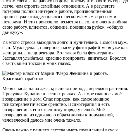
Потом сбегала на работу из дома, потому что работать гораздо
легче, чем строить семейные отношения. А в результате
потеряла полный интерес к работе, производственный
процесс уже отождествлялся с нескончаемым стрессом и
потерями. И это произошло несмотря на то, что очень любила
свою работу, клиентов, общение, поездки за рубеж, «общую
движуху».
Из этого стресса выходила долго и мучительно. Помогал муж,
сын. Муж сделал , наверное, тысячу фотографий меня уже как
женщины, а не директора. Вот такая была фототерапия.
Заставлял улыбаться, красиво позировать, двигаться. Боролся
с застывшей тоской в моих глазах.
Меня спасла наша дача, красивая природа, деревья и растения.
Прогулки. Купание в лесных речках. А самое главное - моё
возвращение в дом. Спас порядок, как самое мощное
психотерапевтическое средство. Психотерапия и есть
возвращение к естественному порядку вещей. Моё
возвращение из одичалого образа жизни к нормальной,
человеческой далось мне очень тяжело.
Очень важно с раннего детства иметь правильный вкус к