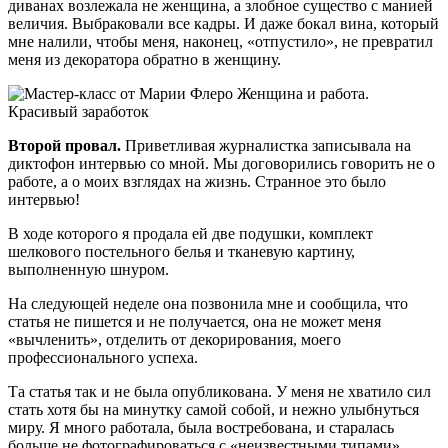
диванах возлежала не женщина, а злобное существо с манией
величия. Выбраковали все кадры. И даже бокал вина, который
мне налили, чтобы меня, наконец, «отпустило», не превратил
меня из декоратора обратно в женщину.
Второй провал.
Приветливая журналистка записывала на
диктофон интервью со мной. Мы договорились говорить не о
работе, а о моих взглядах на жизнь. Странное это было
интервью!
В ходе которого я продала ей две подушки, комплект
шелкового постельного белья и тканевую картину,
выполненную шнуром.
На следующей неделе она позвонила мне и сообщила, что
статья не пишется и не получается, она не может меня
«вычленить», отделить от декорирования, моего
профессионального успеха.
Та статья так и не была опубликована. У меня не хватило сил
стать хотя бы на минутку самой собой, и нежно улыбнуться
миру. Я много работала, была востребована, и старалась
больше не фотографироваться с «неизвестными типами».