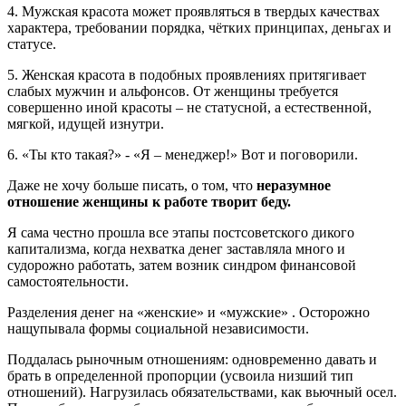
4. Мужская красота может проявляться в твердых качествах
характера, требовании порядка, чётких принципах, деньгах и
статусе.
5. Женская красота в подобных проявлениях притягивает
слабых мужчин и альфонсов. От женщины требуется
совершенно иной красоты – не статусной, а естественной,
мягкой, идущей изнутри.
6. «Ты кто такая?» - «Я – менеджер!» Вот и поговорили.
Даже не хочу больше писать, о том, что
неразумное
отношение женщины к работе творит беду.
Я сама честно прошла все этапы постсоветского дикого
капитализма, когда нехватка денег заставляла много и
судорожно работать, затем возник синдром финансовой
самостоятельности.
Разделения денег на «женские» и «мужские» . Осторожно
нащупывала формы социальной независимости.
Поддалась рыночным отношениям: одновременно давать и
брать в определенной пропорции (усвоила низший тип
отношений). Нагрузилась обязательствами, как вьючный осел.