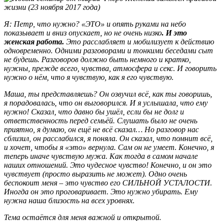
Я: Петр, что нужно? «ЭТО» и опять руками на небо
показывает и вниз опускает, но не очень низко
. И это
женская работа.
Это расслабляет и мобилизует к действию
одновременно. Одними разговорами и тонкими беседами сыт
не будешь. Разговоров должно быть немного и кратко,
нужны, прежде всего, чувства, атмосфера и секс. И говорить
нужно о нём, что я чувствую, как я его чувствую.
Маша, ты представляешь? Он озвучил всё, как ты говоришь,
я порадовалась, что он выговорился. И я услышала, что ему
нужно! Сказал, что давно бы ушёл, если бы не долг и
ответственность перед семьёй. Слушать было не очень
приятно, я думаю, он ещё не всё сказал… Но разговор нас
сблизил, он расслабился, я поняла. Он сказал, что помнит всё,
и хочет, чтобы я «это» вернула. Сам он не умеет. Конечно, я
теперь иначе чувствую мужа. Как тогда в самом начале
наших отношений. Это чудесное чувство! Конечно, и он это
чувствует (просто выразить не может). Одно очень
беспокоит меня – это чувство его СИЛЬНОЙ УСТАЛОСТИ.
Иногда он это проговаривает. Это нужно убирать. Ему
нужна наша близость на всех уровнях.
Тема остаётся для меня важной и открытой.