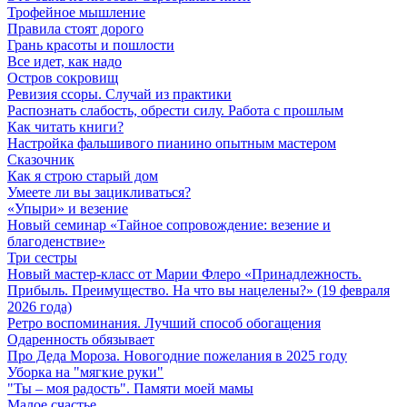
Трофейное мышление
Правила стоят дорого
Грань красоты и пошлости
Все идет, как надо
Остров сокровищ
Ревизия ссоры. Случай из практики
Распознать слабость, обрести силу. Работа с прошлым
Как читать книги?
Настройка фальшивого пианино опытным мастером
Сказочник
Как я строю старый дом
Умеете ли вы зацикливаться?
«Упыри» и везение
Новый семинар «Тайное сопровождение: везение и
благоденствие»
Три сестры
Новый мастер-класс от Марии Флеро «Принадлежность.
Прибыль. Преимущество. На что вы нацелены?» (19 февраля
2026 года)
Ретро воспоминания. Лучший способ обогащения
Одаренность обязывает
Про Деда Мороза. Новогодние пожелания в 2025 году
Уборка на "мягкие руки"
"Ты – моя радость". Памяти моей мамы
Малое счастье