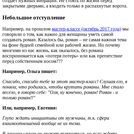
создает нужных вибраций. Не стоять по жизни перед
закрытыми дверьми, а входить только в распахнутые ворота.
Небольшое отступление
Например, на прошлом
мастер-классе (октябрь 2017 года)
мы
говорили о том, как важно для женщины уметь самой
создавать роман. Казалось бы, роман – не самая важная тема
на фоне будней семейной или рабочей жизни. Но почему
многими из нас жизнь, как оказалось, без романа
воспринимается как «потеря потерь» или как препятствие
перед собственным носом???
Например, Ольга пишет:
Спасибо, спасибо тебе за этот мастер-класс! Слушая его, я
поняла, что родилась, чтобы крутить романы. Мне стало
весело, я говорю себе: "Оля, ну конечно, роман! Роман - и
только роман!!"
Или, например, Евгения:
Глупо ждать инициативы от мужчины, т.к. сфера
взаимоотношений вообще не их тема.
В лучшем случае он может включиться, но если ждать