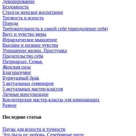
Декорирование
Бездомность
Строгое женское воспитание
Трезвость и ясность
Порода
Требовательность к самой себе (преодоление себя)
Вкус и чувство меры
Иерархическое мышление
Высшие и низшие чувства
Упрощение жизни. Простушка
Предательство себя
Патриархат. Семья.
Женская сила
Благоразумие
Буржуазный брак
5 актуальных семинаров
5 актуальных мастер-классов
Личные консультации
Кондитерские мастер-классы для начинающих
Разное
Последние статьи
Паузы для ясности и точности
Это была не любовь. Серебряные нити