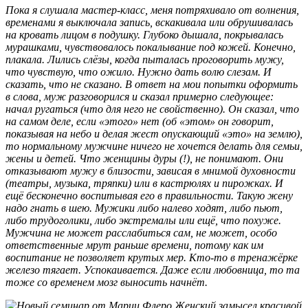
Пока я слушала мастер-класс, меня потряхивало от волнения,
временами я выключала запись, вскакивала или обрушивалась
на кровать лицом в подушку. Глубоко дышала, покрывалась
мурашками, чувствовалось покалывание под кожей. Конечно,
плакала. Лились слёзы, когда пыталась проговорить мужу,
что чувствую, что ожило. Нужно дать волю слезам. И
сказать, что не сказано. В ответ на мои попытки оформить
в слова, муж разговорился и сказал примерно следующее:
начал ругаться (что для него не свойственно). Он сказал, что
на самом деле, если «этого» нет (об «этом» он говорит,
показывая на небо и делая жест опускающий «это» на землю),
то нормальному мужчине ничего не хочется делать для семьи,
жены и детей. Что женщины дуры (!), не понимают. Они
отказывают мужу в близости, зависая в мнимой духовности
(театры, музыка, тряпки) или в кастрюлях и пирожках. И
ещё бесконечно воспитывая его в правильности. Такую жену
надо гнать в шею. Мужики либо налево ходят, либо пьют,
либо трудоголики, либо экстремалы или ещё, что похуже.
Мужчина не может расслабиться сам, не может, особо
ответственные мрут раньше времени, потому как им
воспитание не позволяет крутых мер. Кто-то в тренажёрке
железо тягает. Успокаивается. Даже если любовница, то та
тоже со временем мозг выносить начнёт.