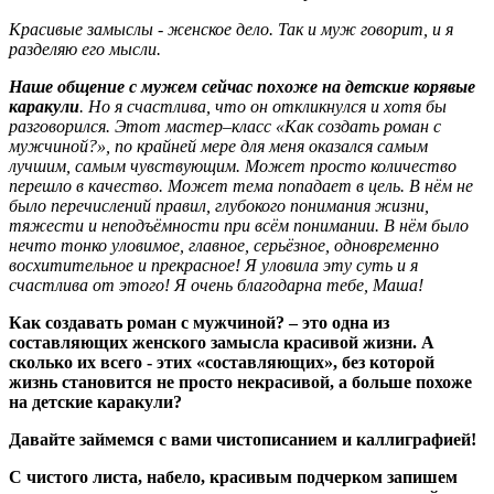
Красивые замыслы - женское дело. Так и муж говорит, и я
разделяю его мысли.
Наше общение с мужем сейчас похоже на детские корявые
каракули
. Но я счастлива, что он откликнулся и хотя бы
разговорился. Этот мастер–класс «Как создать роман с
мужчиной?», по крайней мере для меня оказался самым
лучшим, самым чувствующим. Может просто количество
перешло в качество. Может тема попадает в цель. В нём не
было перечислений правил, глубокого понимания жизни,
тяжести и неподъёмности при всём понимании. В нём было
нечто тонко уловимое, главное, серьёзное, одновременно
восхитительное и прекрасное! Я уловила эту суть и я
счастлива от этого! Я очень благодарна тебе, Маша!
Как создавать роман с мужчиной? – это одна из
составляющих женского замысла красивой жизни. А
сколько их всего - этих «составляющих», без которой
жизнь становится не просто некрасивой, а больше похоже
на детские каракули?
Давайте займемся с вами чистописанием и каллиграфией!
С чистого листа, набело, красивым подчерком запишем