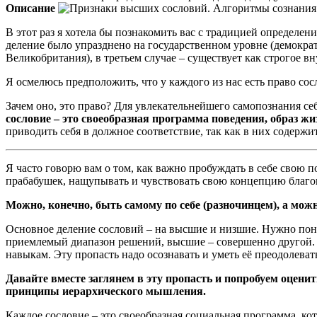
Описание
В этот раз я хотела бы познакомить вас с традицией определе
деление было упразднено на государственном уровне (демократ
Великобритания), в третьем случае – существует как строгое 
Я осмелюсь предположить, что у каждого из нас есть право со
Зачем оно, это право? Для увлекательнейшего самопознания се
сословие – это своеобразная программа поведения, образ жи
приводить себя в должное соответствие, так как в них содерж
Я часто говорю вам о том, как важно пробуждать в себе свою 
прабабушек, нащупывать и чувствовать свою концепцию благоп
Можно, конечно, быть самому по себе (разночинцем), а мож
Основное деление сословий – на высшие и низшие. Нужно пони
приемлемый диапазон решений, высшие – совершенно другой. 
навыкам. Эту пропасть надо осознавать и уметь её преодолеват
Давайте вместе заглянем в эту пропасть и попробуем оцен
принципы иерархического мышления.
Каждое сословие – это своеобразная социальная программа, ко