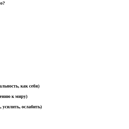
о?
льность, как себя)
ению к миру)
 усилить, ослабить)