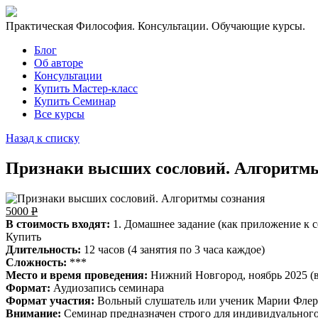
Практическая Философия. Консультации. Обучающие курсы.
Блог
Об авторе
Консультации
Купить Мастер-класс
Купить Семинар
Все курсы
Назад к списку
Признаки высших сословий. Алгоритм
5000
Р
В стоимость входят:
1. Домашнее задание (как приложение к 
Купить
Длительность:
12 часов (4 занятия по 3 часа каждое)
Сложность:
***
Место и время проведения:
Нижний Новгород, ноябрь 2025 (в
Формат:
Аудиозапись семинара
Формат участия:
Вольный слушатель или ученик Марии Фле
Внимание:
Семинар предназначен строго для индивидуальног