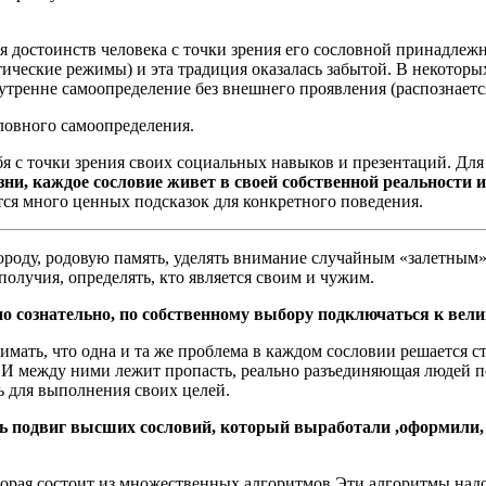
ния достоинств человека с точки зрения его сословной принадле
ические режимы) и эта традиция оказалась забытой. В некоторых
внутренне самоопределение без внешнего проявления (распознает
словного самоопределения.
бя с точки зрения своих социальных навыков и презентаций. Дл
зни, каждое сословие живет в своей собственной реальности 
ится много ценных подсказок для конкретного поведения.
породу, родовую память, уделять внимание случайным «залетным
олучия, определять, кто является своим и чужим.
но сознательно, по собственному выбору подключаться к вел
мать, что одна и та же проблема в каждом сословии решается с
И между ними лежит пропасть, реально разъединяющая людей п
ь для выполнения своих целей.
ить подвиг высших сословий, который выработали ,оформили,
торая состоит из множественных алгоритмов.Эти алгоритмы надо