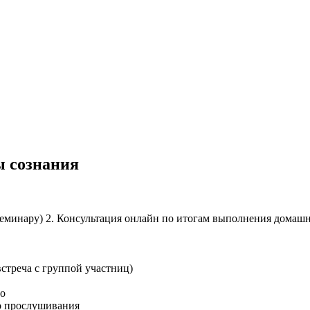
ы сознания
семинару)
2. Консультация онлайн по итогам выполнения домашне
стреча с группой участниц)
ро
о прослушивания