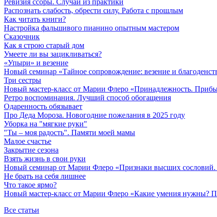
Ревизия ссоры. Случай из практики
Распознать слабость, обрести силу. Работа с прошлым
Как читать книги?
Настройка фальшивого пианино опытным мастером
Сказочник
Как я строю старый дом
Умеете ли вы зацикливаться?
«Упыри» и везение
Новый семинар «Тайное сопровождение: везение и благоденст
Три сестры
Новый мастер-класс от Марии Флеро «Принадлежность. Прибыл
Ретро воспоминания. Лучший способ обогащения
Одаренность обязывает
Про Деда Мороза. Новогодние пожелания в 2025 году
Уборка на "мягкие руки"
"Ты – моя радость". Памяти моей мамы
Малое счастье
Закрытие сезона
Взять жизнь в свои руки
Новый семинар от Марии Флеро «Признаки высших сословий. А
Не брать на себя лишнее
Что такое ярмо?
Новый мастер-класс от Марии Флеро «Какие умения нужны? Пр
Все статьи