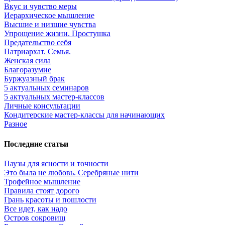
Вкус и чувство меры
Иерархическое мышление
Высшие и низшие чувства
Упрощение жизни. Простушка
Предательство себя
Патриархат. Семья.
Женская сила
Благоразумие
Буржуазный брак
5 актуальных семинаров
5 актуальных мастер-классов
Личные консультации
Кондитерские мастер-классы для начинающих
Разное
Последние статьи
Паузы для ясности и точности
Это была не любовь. Серебряные нити
Трофейное мышление
Правила стоят дорого
Грань красоты и пошлости
Все идет, как надо
Остров сокровищ