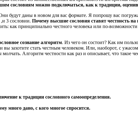
сшим сословиям можно подключаться, как к традиции, оцени
и будут даны в новом для вас формате. Я попрошу вас погружат
 ,и 3 сословии.
Почему высшие сословия ставят честность на 
лить: как принципиально честного человека или по-возможности
сословное сознание алгоритм
. Из чего он состоит? Как им польз
 вы захотите стать честным человеком. Или, наоборот, с ужасом 
 молчать. Алгоритм честности как раз и описывает, что такое чес
ючение к традиции сословного самоопределения.
у много дано, с кого многое спросится.