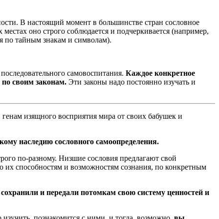
жности. В настоящий момент в большинстве стран сословное
 местах оно строго соблюдается и подчеркивается (например,
ся по тайным знакам и символам).
я последовательного самовоспитания.
Каждое конкретное
и по своим законам.
Эти законы надо постоянно изучать и
» генам изящного восприятия мира от своих бабушек и
икому наследию сословного самоопределения.
трого по-разному. Низшие сословия предлагают свой
о их способностям и возможностям сознания, по конкретным
 сохранили и передали потомкам свою систему ценностей и
 изучить, познакомится с ними, и тогда, возможно,
вы