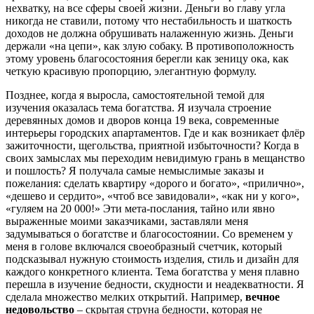
нехватку, на все сферы своей жизни. Деньги во главу угла
никогда не ставили, потому что нестабильность и шаткость
доходов не должна обрушивать налаженную жизнь. Деньги
держали «на цепи», как злую собаку. В противоположность
этому уровень благосостояния берегли как зеницу ока, как
четкую красивую пропорцию, элегантную формулу.
Позднее, когда я выросла, самостоятельной темой для
изучения оказалась тема богатства. Я изучала строение
деревянных домов и дворов конца 19 века, современные
интерьеры городских апартаментов. Где и как возникает флёр
зажиточности, щегольства, приятной избыточности? Когда в
своих замыслах мы переходим невидимую грань в мещанство
и пошлость? Я получала самые немыслимые заказы и
пожелания: сделать квартиру «дорого и богато», «прилично»,
«дешево и сердито», «чтоб все завидовали», «как ни у кого»,
«гуляем на 20 000!» Эти мета-послания, тайно или явно
выраженные моими заказчиками, заставляли меня
задумываться о богатстве и благосостоянии. Со временем у
меня в голове включался своеобразный счетчик, который
подсказывал нужную стоимость изделия, стиль и дизайн для
каждого конкретного клиента. Тема богатства у меня плавно
перешла в изучение бедности, скудности и неадекватности. Я
сделала множество мелких открытий. Например,
вечное
недовольство
– скрытая струна бедности, которая не