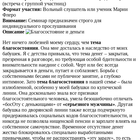
(встреча с группой участниц)
Формат участия:
Вольный слушатель или ученик Марии
Флеро
Внимание:
Семинар предназначен строго для
индивидуального прослушивания
Описание
Нет ничего любезней моему сердцу, чем
тема
благосостояния
. Она мне досталась в наследство от моих
бабушек. Я с детства привыкла, что тема денег – закрытая,
презренная в разговоре, но требующая особой бдительности и
внимательности наедине с собой. Черт или бес всегда
закрадывается в деньги, путает и соблазняет. Борьба с
собственными бесами не публичное занятие, а глубоко
интимное. Зато
тема благосостояния
в нашей семье – была
излюбленной, особенно у моей бабушки по купеческой
линии. Она досконально знала все признаки
благосостоятельного человека, умела безошибочно отличать
«босОту с деньжищами» от
«серьезного мужчины»
. Другая
бабушка по дворянской линии также всегда подчеркнуто
придерживалась социальных кодов благосостоятельности, и
никогда не позволяла нищенской пенсии и зарплате влиять на
собственное самочувствие. Временное отсутствие денег
жестко блокировалось специально выработанными
привычками, чтобы не распространять «эту заразу», то есть