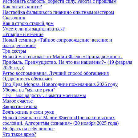
Распознать слабость, обрести силу. Работа с прошлым
Как читать книги?
Настройка фальшивого пианино опытным мастером
Сказочник
Как я строю старый дом
Умеете ли вы зацикливаться?
«Упыри» и везение
Новый семинар «Тайное сопровождение: везение и
благоденствие»
Три сестры
Новый мастер-класс от Марии Флеро «Принадлежность.
Прибыль. Преимущество. На что вы нацелены?» (19 февраля
2026 года)
Ретро воспоминания. Лучший способ обогащения
Одаренность обязывает
Про Деда Мороза. Новогодние пожелания в 2025 году
Уборка на "мягкие руки"
"Ты – моя радость". Памяти моей мамы
Малое счастье
Закрытие сезона
Взять жизнь в свои руки
Новый семинар от Марии Флеро «Признаки высших
сословий. Алгоритмы сознания» (20 ноября 2025 года)
Не брать на себя лишнее
Что такое ярмо?