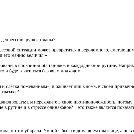
 в депрессию, рушит планы?
ессовой ситуации может превратится в вероломного, сметающим в
ли его манию величия.»
аны в спокойной обстановке, в каждодневной рутине. Например
то и будет считаться базовым подходом.
 и слегка пожеванным», и оживает лишь дома, в своей привычн
 глазах»?
ализировать: вы переходите в свою противоположность, потому 
е в рутине и в стрессе одинаковое? – это также является показа
рила, потом убирала. Умной я была в домашнем платьице, а не в