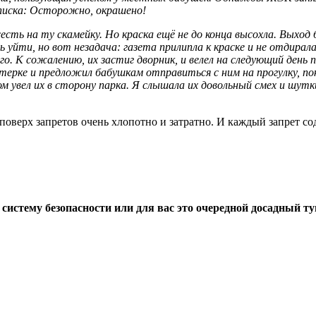
аписка: Осторожно, окрашено!
сесть на ту скамейку. Но краска ещё не до конца высохла. Выход
ь уйти, но вот незадача: газета прилипла к краске и не отдирал
о. К сожалению, их застиг дворник, и велел на следующий день 
птерке и предложил бабушкам отправиться с ним на прогулку, по
 увел их в сторону парка. Я слышала их довольный смех и шутки
ить поверх запретов очень хлопотно и затратно. И каждый запре
систему безопасности или для вас это очередной досадный т