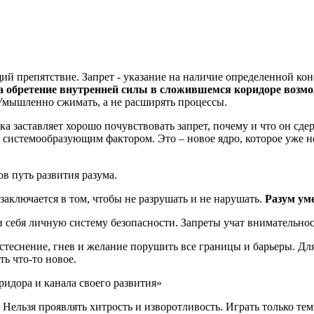
й препятствие. Запрет - указание на наличие определенной кон
на обретение внутренней силы в сложившемся коридоре возм
 Умышленно сжимать, а не расширять процессы.
вка заставляет хорошо почувствовать запрет, почему и что он сд
системообразующим фактором. Это – новое ядро, которое уже не 
ов путь развития разума.
заключается в том, чтобы не разрушать и не нарушать.
Разум уме
и себя личную систему безопасности. Запреты учат внимательнос
теснение, гнев и желание порушить все границы и барьеры. Для
ь что-то новое.
ридора и канала своего развития»
. Нельзя проявлять хитрость и изворотливость. Играть только те