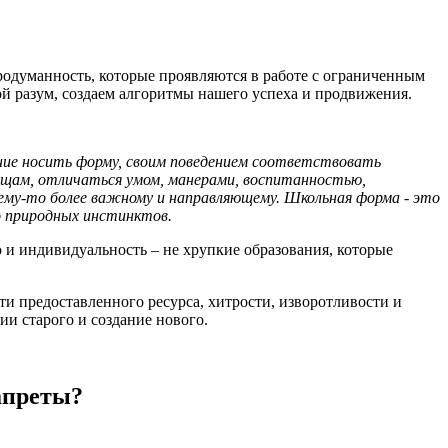
родуманность, которые проявляются в работе с ограниченным
й разум, создаем алгоритмы нашего успеха и продвижения.
ние носить форму, своим поведением соответствовать
вещам, отличаться умом, манерами, воспитанностью,
ему-то более важному и направляющему. Школьная форма - это
го природных инстинктов.
о и индивидуальность – не хрупкие образования, которые
ти предоставленного ресурса, хитрости, изворотливости и
и старого и создание нового.
апреты?