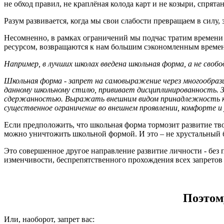
не обход правил, не краплёная колода карт и не козыри, спрята
Разум развивается, когда мы свои слабости превращаем в силу,
Несомненно, в рамках ограничений мы подчас тратим времени 
ресурсом, возвращаются к нам большим сэкономленным времене
Например, в лучших школах введена школьная форма, а не сво
Школьная форма - запрет на самовыражение через многообраз
данному школьному стилю, прививает дисциплинированность. З
сдержанностью. Выражать внешним видом принадлежность к оп
существенное ограничение во внешнем проявлении, комфорте и 
Если предположить, что школьная форма тормозит развитие тво
можно уничтожить школьной формой. И это – не хрустальный б
Это совершенное другое направление развитие личности - без 
изменчивости, беспрепятственного прохождения всех запретов
Поэтом
Или, наоборот, запрет вас: