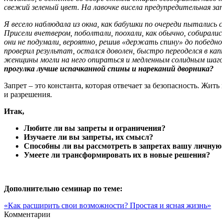
свежий зеленый цвет. На лавочке висела предупредительная з
Я весело наблюдала из окна, как бабушки по очереди пытались 
Присели вчетвером, поболтали, поохали, как обычно, собиралис
они не подумали, вероятно, решив «держать спину» до победног
проверил результат, остался доволен, быстро переоделся в ка
женщины могли на него опираться и медленным солидным шагом
прогулка лучше испачканной спины и нареканий дворника?
Запрет – это константа, которая отвечает за безопасность. Ж
и разрешения.
Итак,
Любите ли вы запреты и ограничения?
Изучаете ли вы запреты, их смысл?
Способны ли вы рассмотреть в запретах вашу личную 
Умеете ли трансформировать их в новые решения?
Дополнительно семинар по теме:
«Как расширить свои возможности? Простая и ясная жизнь»
Комментарии