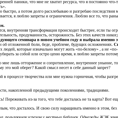
утренней паники, что мне не хватит ресурса, что я постоянно чт
ть».
аю быстро, а потом долго расхлебываю и разгребаю последствия 
вается, я люблю запреты и ограничения. Люблю все то, что рань
ам.
ется, внутренняя трансформация происходит быстрее, если ты ог
тельность, продуманность, осторожность. Без этих качеств нико
едующего семинара в новом учебном году я выбрала именно э
 об отложенной боли, беде, проблеме, будущих осложнениях.
Си
х людей, которые изначально могут жить «по-белому» , а не «по
а убирать за собой или остро ценю время, я люблю запреты пото
во мне лишь отторжение и сопротивление, внутреннее уныние, т
му это мой оберег? Какой смысл несет в себе данный запрет?
бой в процессе творчества или мне нужна горничная, чтобы разг
дрости, накопленной предыдущими поколениями, традициями.
ь! Переживать из-за того, что тебе досталась не та карта? Вот е
лым, что досталось. И свою силу наращивать именно в этом, без
ка, пользующая успехом у местных бабушек. Однажды ЖЭК занял