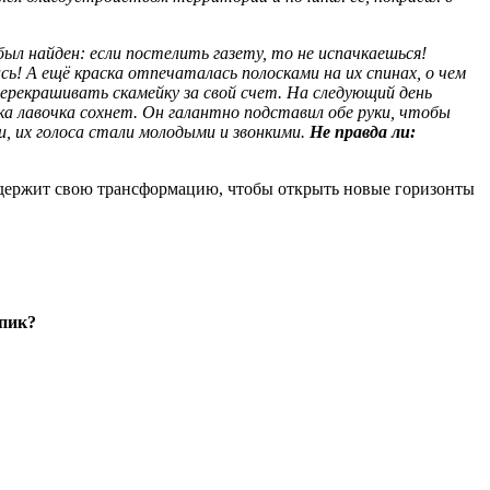
 был найден: если постелить газету, то не испачкаешься!
ась! А ещё краска отпечаталась полосками на их спинах, о чем
перекрашивать скамейку за свой счет. На следующий день
ка лавочка сохнет. Он галантно подставил обе руки, чтобы
, их голоса стали молодыми и звонкими.
Не правда ли:
т содержит свою трансформацию, чтобы открыть новые горизонты
упик?