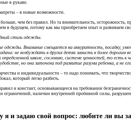
нные в рукаве.
 запреты – в новые возможности.
больше, чем без правил. Но та внимательность, осторожность, п
м в будущем, потому как мы приобретаем опыт и развиваем сво
бодный стиль одежды.
ие одежды. Внимание смещается на аккуратность, посадку, уме
адача: не возбуждать в других детях зависть к более дорогим 
ределенной школе, сословию, системе ценностей, то есть к ч
удобстве, но она заточена под развитие разума ребенка, а не е
рчества и индивидуальности – то надо понимать, что творчеств
окал, который легко разбить.
правил и констант, основывающееся на требовании безграничнос
 и ограничений, наличии внутренней пробивной силы, разрушени
у я и задаю свой вопрос: любите ли вы з