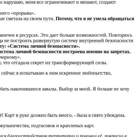
о-то нарушаю, меня все ограничивают и мешают, создают
моего «прорыва».
ше сметала на своем пути.
Потому, что я не умела обращаться
раничен в ресурсах. Это дает больше возможностей. Повторюсь
гда не построить развернутую систему внутренней безопасности
ту: «Система личной безопасности».
стема личной безопасности построена именно на запретах.
-черному».
му, что отгадала секрет их трансформирующей силы.
о сейчас я испытываю к ним искреннее любопытство,
ребать накопившиеся завалы. Выбор за мной. Я больше не хочу
щё! Карт в руке должно быть много, - была я свято убеждена.
 жульничества, подтасовок и крапленых карт.
ся благоустройством территории и починил её, покрасил в