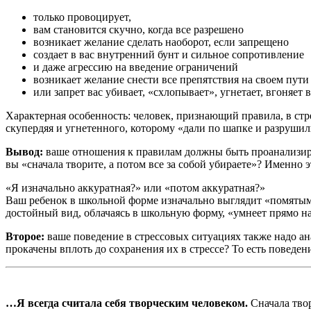
только провоцирует,
вам становится скучно, когда все разрешено
возникает желание сделать наоборот, если запрещено
создает в вас внутренний бунт и сильное сопротивление
и даже агрессию на введение ограничений
возникает желание снести все препятствия на своем пути
или запрет вас убивает, «схлопывает», угнетает, вгоняет
Характерная особенность: человек, признающий правила, в стр
скупердяя и угнетенного, которому «дали по шапке и разруши
Вывод:
ваше отношения к правилам должны быть проанализиров
вы «сначала творите, а потом все за собой убираете»? Именно э
«Я изначально аккуратная?» или «потом аккуратная?»
Ваш ребенок в школьной форме изначально выглядит «помятым
достойный вид, облачаясь в школьную форму, «умнеет прямо на
Второе:
ваше поведение в стрессовых ситуациях также надо ан
прокачены вплоть до сохранения их в стрессе? То есть поведени
…Я всегда считала себя творческим человеком.
Сначала тво