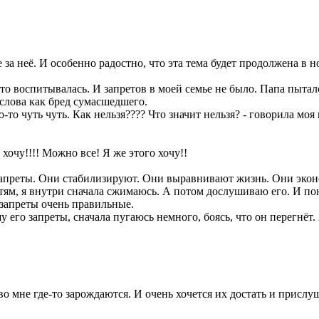
 за неё. И особенно радостно, что эта тема будет продолжена в 
о воспитывалась. И запретов в моей семье не было. Папа пыталс
слова как бред сумасшедшего.
то чуть чуть. Как нельзя???? Что значит нельзя? - говорила моя 
 хочу!!!! Можно все! Я же этого хочу!!
 запреты. Они стабилизируют. Они выравнивают жизнь. Они экон
тям, я внутри сначала сжимаюсь. А потом дослушиваю его. И пон
 запреты очень правильные.
шу его запреты, сначала пугаюсь немного, боясь, что он перегн
о мне где-то зарождаются. И очень хочется их достать и прислу