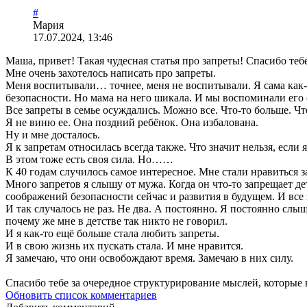
#
Мария
17.07.2024, 13:46
Маша, привет! Такая чудесная статья про запреты! Спасибо тебе
Мне очень захотелось написать про запреты.
Меня воспитывали… точнее, меня не воспитывали. Я сама как-т
безопасности. Но мама на него шикала. И мы воспоминали его 
Все запреты в семье осуждались. Можно все. Что-то больше. Что-
Я не виню ее. Она поздний ребёнок. Она избалована.
Ну и мне досталось.
Я к запретам относилась всегда также. Что значит нельзя, если я
В этом тоже есть своя сила. Но……
К 40 годам случилось самое интересное. Мне стали нравиться
Много запретов я слышу от мужа. Когда он что-то запрещает де
соображений безопасности сейчас и развития в будущем. И все
И так случалось не раз. Не два. А постоянно. Я постоянно слы
почему же мне в детстве так никто не говорил.
И я как-то ещё больше стала любить запреты.
И в свою жизнь их пускать стала. И мне нравится.
Я замечаю, что они освобождают время. Замечаю в них силу.
Спасибо тебе за очередное структурирование мыслей, которые в
Обновить список комментариев