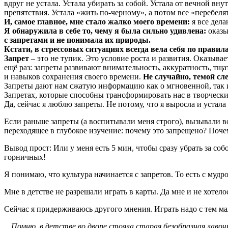
вдруг не устала. Устала убирать за собой. Устала от вечной вн
препятствия. Устала «жить по-черному», а потом все «перебеля
И, самое главное, мне стало жалко моего времени:
я все дел
Я обнаружила в себе то, чему я была сильно удивлена:
оказы
с запретами и не понимала их природы.
Кстати, в стрессовых ситуациях всегда вела себя по правил
Запрет
– это не тупик. Это условие роста и развития. Оказыва
ещё раз: запреты развивают внимательность, аккуратность, тща
и навыков сохранения своего времени.
Не случайно, темой сл
Запреты дают нам сжатую информацию как о мгновенной, так и
Запретах, которые способны трансформировать нас в творчески
Да, сейчас я люблю запреты. Не потому, что я выросла и устал
Если раньше запреты (а воспитывали меня строго), вызывали 
переходящее в глубокое изучение: почему это запрещено? Поче
Вывод прост: Или у меня есть 5 мин, чтобы сразу убрать за со
горничных!
Я понимаю, что культура начинается с запретов. То есть с му
Мне в детстве не разрешали играть в карты. Да мне и не хотелос
Сейчас я придерживаюсь другого мнения. Играть надо с тем ма
…Помню, в детстве во дворе стояла старая безобразная лавоч