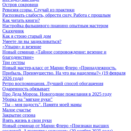
Остров сокровищ
Ревизия ссоры. Случай из практики
Распознать слабость, обрести силу. Работа с прошлым
Как читать книги?
Настройка фальшивого пианино опытным мастером
Сказочник
Как я строю старый дом
Умеете ли вы зацикливаться?
«Упыри» и везение
Новый семинар «Тайное сопровождение: везение и
благоденствие»
Три сестры
Новый мастер-класс от Марии Флеро «Принадлежность.
Прибыль. Преимущество. На что вы нацелены?» (19 февраля
2026 года)
Ретро воспоминания. Лучший способ обогащения
Одаренность обязывает
Про Деда Мороза. Новогодние пожелания в 2025 году
Уборка на "мягкие руки"
"Ты – моя радость". Памяти моей мамы
Малое счастье
Закрытие сезона
Взять жизнь в свои руки
Новый семинар от Марии Флеро «Признаки высших
сословий. Алгоритмы сознания» (20 ноября 2025 года)