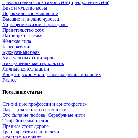
Требовательность к самой себе (преодоление себя)
Вкус и чувство меры
Иерархическое мышление
Высшие и низшие чувства
Упрощение жизни. Простушка
Предательство себя
Патриархат. Семья.
Женская сила
Благоразумие
Буржуазный брак
5 актуальных семинаров
5 актуальных мастер-классов
Личные консультации
Кондитерские мастер-классы для начинающих
Разное
Последние статьи
Стихийные профессии и аристократизм
Паузы для ясности и точности
Это была не любовь. Серебряные нити
Трофейное мышление
Правила стоят дорого
Грань красоты и пошлости
Все идет, как надо