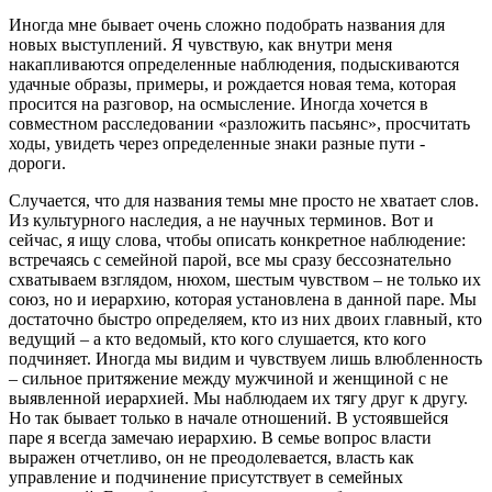
Иногда мне бывает очень сложно подобрать названия для
новых выступлений. Я чувствую, как внутри меня
накапливаются определенные наблюдения, подыскиваются
удачные образы, примеры, и рождается новая тема, которая
просится на разговор, на осмысление. Иногда хочется в
совместном расследовании «разложить пасьянс», просчитать
ходы, увидеть через определенные знаки разные пути -
дороги.
Случается, что для названия темы мне просто не хватает слов.
Из культурного наследия, а не научных терминов. Вот и
сейчас, я ищу слова, чтобы описать конкретное наблюдение:
встречаясь с семейной парой, все мы сразу бессознательно
схватываем взглядом, нюхом, шестым чувством – не только их
союз, но и иерархию, которая установлена в данной паре. Мы
достаточно быстро определяем, кто из них двоих главный, кто
ведущий – а кто ведомый, кто кого слушается, кто кого
подчиняет. Иногда мы видим и чувствуем лишь влюбленность
– сильное притяжение между мужчиной и женщиной с не
выявленной иерархией. Мы наблюдаем их тягу друг к другу.
Но так бывает только в начале отношений. В устоявшейся
паре я всегда замечаю иерархию. В семье вопрос власти
выражен отчетливо, он не преодолевается, власть как
управление и подчинение присутствует в семейных