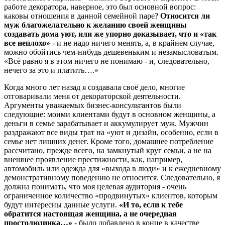
работе декоратора, наверное, это был основной вопрос:
каковы отношения в данной семейной паре?
Относится ли
муж благожелательно к желанию своей женщины
создавать дома уют, или же упорно доказывает, что и «так
все неплохо»
- и не надо ничего менять, а, в крайнем случае,
можно обойтись чем-нибудь дешевеньким и незамысловатым.
«Всё равно я в этом ничего не понимаю - и, следовательно,
нечего за это и платить….»
Когда много лет назад я создавала своё дело, многие
отговаривали меня от декораторской деятельности.
Аргументы уважаемых бизнес-консультантов были
следующие: моими клиентами будут в основном женщины, а
деньги в семье зарабатывает и аккумулирует муж. Мужчин
раздражают все виды трат на «уют и дизайн, особенно, если в
семье нет лишних денег. Кроме того, домашнее потребление
рассчитано, прежде всего, на замкнутый круг семьи, а не на
внешнее проявление престижности, как, например,
автомобиль или одежда для «выхода в люди» и к ежедневному
демонстративному поведению не относится. Следовательно, я
должна понимать, что моя целевая аудитория - очень
ограниченное количество «продвинутых» клиентов, которым
будут интересны данные услуги.
«И то, если к тебе
обратится настоящая женщина, а не очередная
простолюдинка…»
- было добавлено в конце в качестве